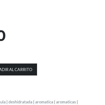
0
ADIR AL CARRITO
dula | deshidratada | aromatica | aromaticas |