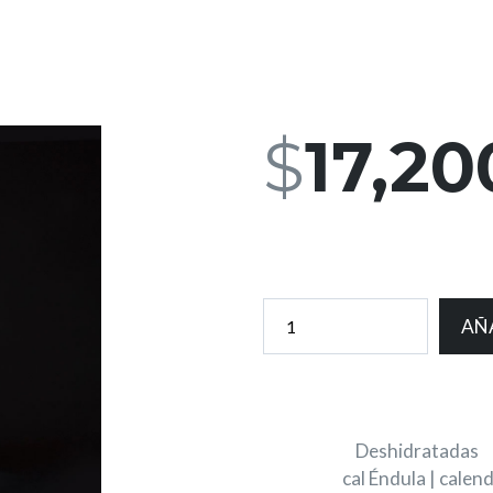
$
17,20
Grandes beneficios
2 disponibles
AÑ
SKU:
606110868563
Categoría:
Deshidratadas
Etiqueta:
cal Éndula | calen