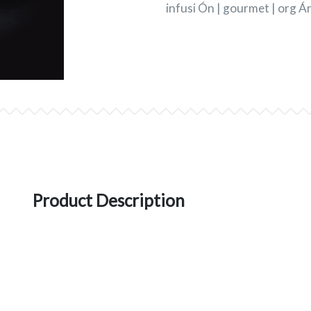
infusi Ón | gourmet | org Án
Product Description
Úsala en… Infusiones, como ingrediente de ens
adicionará un toque saludable y decorativo a s
Y hay que resaltar sus conocidos usos medicin
antiinflamatorio, es maravillosa para la piel.