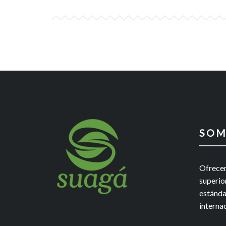
SOM
Ofrecem
superio
estánda
interna