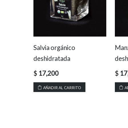
Salvia orgánico
Manz
deshidratada
desh
$
17,200
$
17
AÑADIR AL CARRITO
A