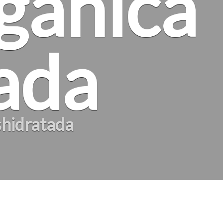
gánica
ada
shidratada