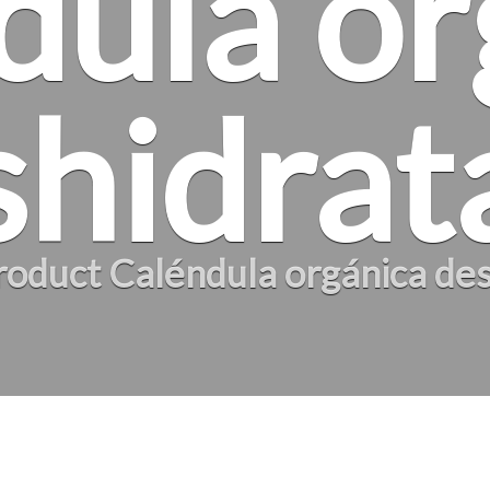
dula or
shidrat
roduct
Caléndula orgánica de