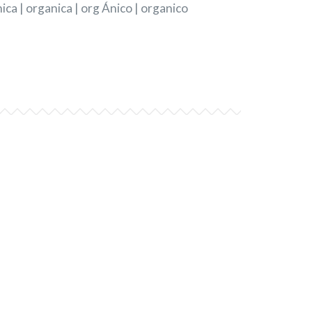
ica | organica | org Ánico | organico
aladas, sopas, pastas que le
us preparaciones.
ales como cicatrizante y