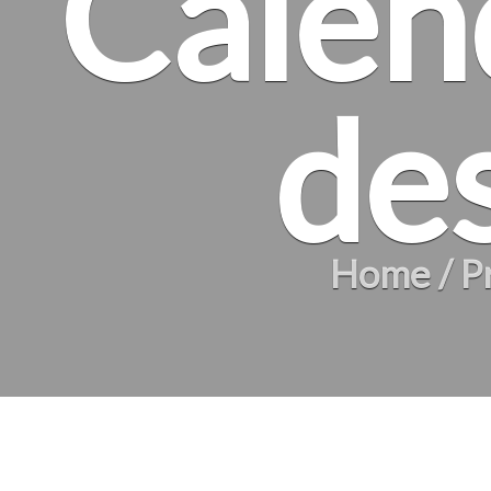
Calén
de
Home
/ P