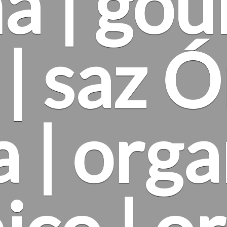
a | go
| saz Ó
 | orga