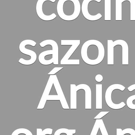
cocin
sazon 
Ánica