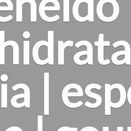
eneldo 
hidrata
a | esp