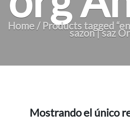
org Án
Home
/
Products tagged “ene
sazon | saz Ón
Mostrando el único r