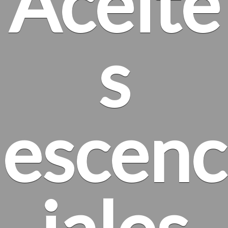
Aceite
s
escenc
iales